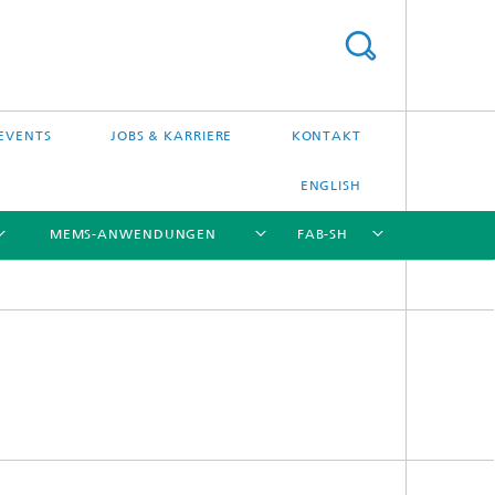
EVENTS
JOBS & KARRIERE
KONTAKT
ENGLISH
MEMS-ANWENDUNGEN
FAB-SH
[X]
[X]
[X]
[X]