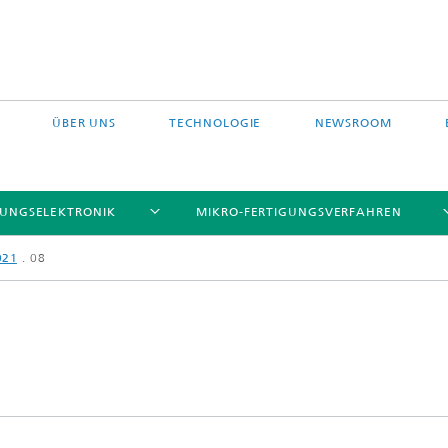
ÜBER UNS
TECHNOLOGIE
NEWSROOM
TUNGSELEKTRONIK
MIKRO-FERTIGUNGSVERFAHREN
021
08
etze
izium Technologieplattform
Modulintegration
Chip Size Packaging