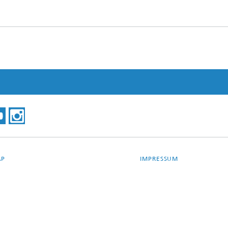
nergie-Konverter
Testwafer und Substrate
Qualität und Zuverlässigkeit
Applikationszentrum für
Prozesstechnik in der
Baugruppenfertigung
AP
IMPRESSUM