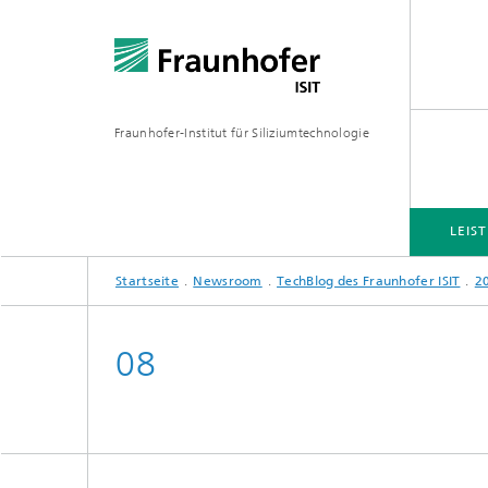
Fraunhofer-Institut für Siliziumtechnologie
LEIS
Startseite
Newsroom
TechBlog des Fraunhofer ISIT
2
LEISTUNGSELEKTRONIK
MIKRO-FERTIGUNGSVERFAHREN
MEMS-ANWENDUNGEN
FAB-SH
08
Wafer-Level Packaging
Hybridn
Polysil
3D-Glasfließ-Technologie