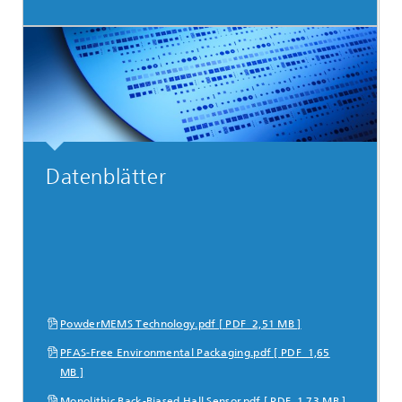
Datenblätter
PowderMEMS Technology.pdf [ PDF 2,51 MB ]
PFAS-Free Environmental Packaging.pdf [ PDF 1,65
MB ]
Monolithic Back-Biased Hall Sensor.pdf [ PDF 1,73 MB ]