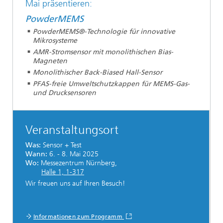
Mai präsentieren:
PowderMEMS
PowderMEMS®-Technologie für innovative
Mikrosysteme
AMR-Stromsensor mit monolithischen Bias-
Magneten
Monolithischer Back-Biased Hall-Sensor
PFAS-freie Umweltschutzkappen für MEMS-Gas-
und Drucksensoren
Veranstaltungsort
Was:
Sensor + Test
Wann:
6. - 8. Mai 2025
Wo:
Messezentrum Nürnberg,
Halle 1, 1-317
Wir freuen uns auf Ihren Besuch!
Informationen zum Programm