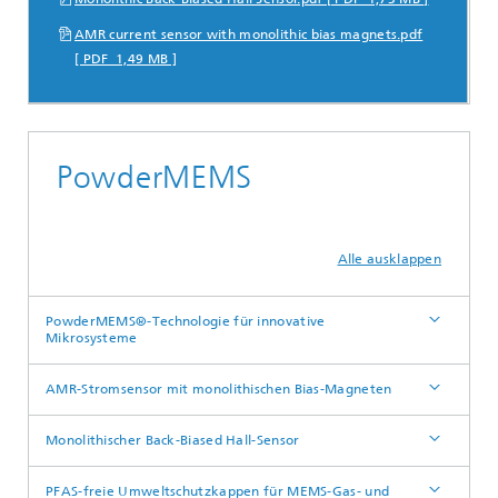
AMR current sensor with monolithic bias magnets.pdf
[ PDF 1,49 MB ]
PowderMEMS
Alle ausklappen
PowderMEMS®-Technologie für innovative
Mikrosysteme
AMR-Stromsensor mit monolithischen Bias-Magneten
Monolithischer Back-Biased Hall-Sensor
PFAS-freie Umweltschutzkappen für MEMS-Gas- und