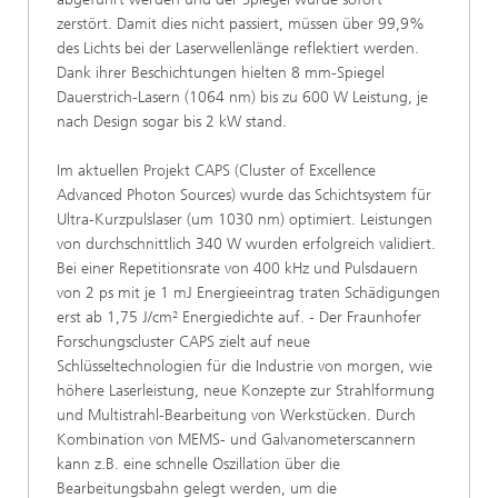
zerstört. Damit dies nicht passiert, müssen über 99,9%
des Lichts bei der Laserwellenlänge reflektiert werden.
Dank ihrer Beschichtungen hielten 8 mm-Spiegel
Dauerstrich-Lasern (1064 nm) bis zu 600 W Leistung, je
nach Design sogar bis 2 kW stand.
Im aktuellen Projekt CAPS (Cluster of Excellence
Advanced Photon Sources) wurde das Schichtsystem für
Ultra-Kurzpulslaser (um 1030 nm) optimiert. Leistungen
von durchschnittlich 340 W wurden erfolgreich validiert.
Bei einer Repetitionsrate von 400 kHz und Pulsdauern
von 2 ps mit je 1 mJ Energieeintrag traten Schädigungen
erst ab 1,75 J/cm² Energiedichte auf. - Der Fraunhofer
Forschungscluster CAPS zielt auf neue
Schlüsseltechnologien für die Industrie von morgen, wie
höhere Laserleistung, neue Konzepte zur Strahlformung
und Multistrahl-Bearbeitung von Werkstücken. Durch
Kombination von MEMS- und Galvanometerscannern
kann z.B. eine schnelle Oszillation über die
Bearbeitungsbahn gelegt werden, um die