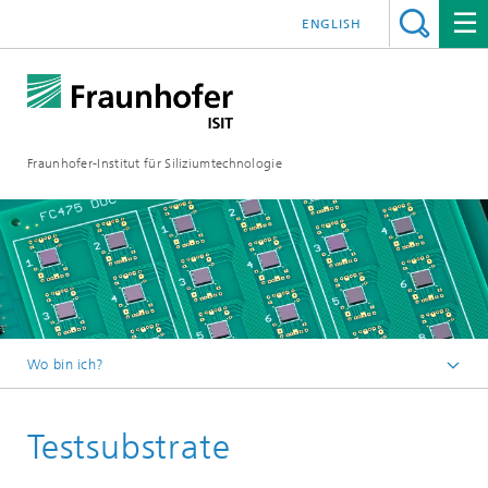
ENGLISH
Fraunhofer-Institut für Siliziumtechnologie
Wo bin ich?
Startseite
Testsubstrate
Mikro-Fertigungsverfahren
Modul-Services