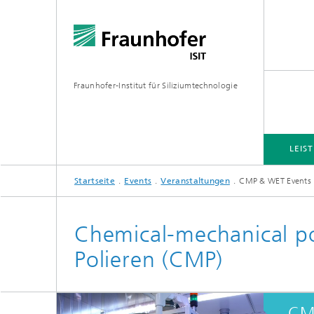
Fraunhofer-Institut für Siliziumtechnologie
LEIS
Startseite
Events
Veranstaltungen
CMP & WET Events
LEISTUNGSELEKTRONIK
MIKRO-FERTIGUNGSVERFAHREN
MEMS-ANWENDUNGEN
FAB-SH
Chemical-mechanical po
Polieren (CMP)
Wafer-Level Packaging
Hybridn
Polysil
3D-Glasfließ-Technologie
CM