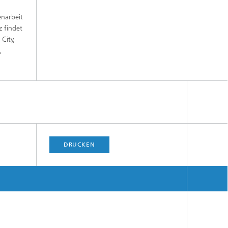
enarbeit
 findet
City,
,
DRUCKEN