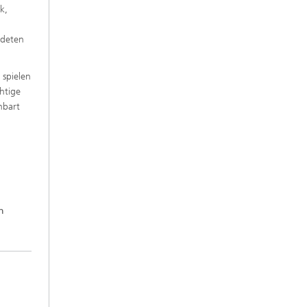
k,
ldeten
 spielen
htige
nbart
n