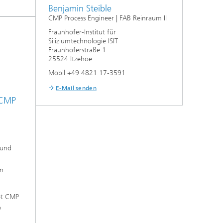
Benjamin Steible
CMP Process Engineer | FAB Reinraum II
Fraunhofer-Institut für
Siliziumtechnologie ISIT
Fraunhoferstraße 1
25524 Itzehoe
Mobil +49 4821 17-3591
E-Mail senden
 CMP
 und
n
en
et CMP
e