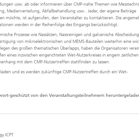
ungen usw. ab oder informieren über CMP-nahe Themen wie Messtechni
ng, Medienverteilung, Abfallbehandlung usw.. Jeder, der eigene Beiträge
hen möchte, ist aufgerufen, den Veranstalter zu kontaktieren. Die angeme
ationen werden in der Reihenfolge des Eingangs berücksichtigt.
mische Prozesse wie Nassätzen, Nassreinigen und galvanische Abscheidung
Fertigung von mikroelektronischen und MEMS-Bauteilen weiterhin eine wic
Wegen des großen thematischen Überlapps, haben die Organisatoren verei
ffen eines inzwischen eingerichteten Wet-Nutzerkreises in engem zeitlichen
nhang mit dem CMP-Nutzertreffen stattfinden zu lassen.
laden und es werden zukünftige CMP-Nutzertreffen durch ein Wet-
sswort-geschützt von den Veranstaltungsteilnehmern heruntergelade
gy ICPT