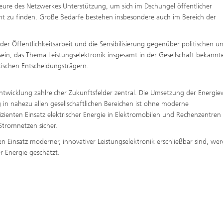
eure des Netzwerkes Unterstützung, um sich im Dschungel öffentlicher
t zu finden. Große Bedarfe bestehen insbesondere auch im Bereich der
r Öffentlichkeitsarbeit und die Sensibilisierung gegenüber politischen u
 sein, das Thema Leistungselektronik insgesamt in der Gesellschaft bekannt
tischen Entscheidungsträgern.
Entwicklung zahlreicher Zukunftsfelder zentral. Die Umsetzung der Energi
g in nahezu allen gesellschaftlichen Bereichen ist ohne moderne
ffizienten Einsatz elektrischer Energie in Elektromobilen und Rechenzentren
 Stromnetzen sicher.
en Einsatz moderner, innovativer Leistungselektronik erschließbar sind, we
r Energie geschätzt.