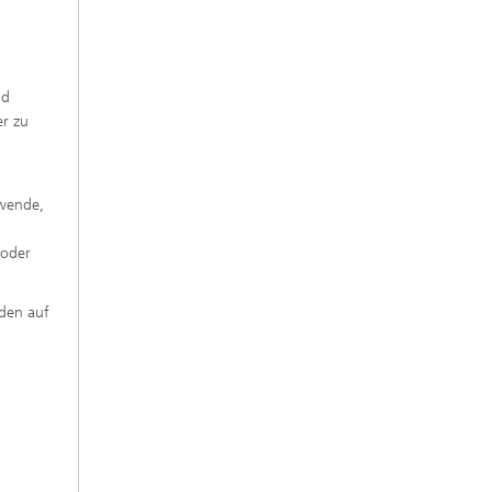
nd
er zu
ewende,
 oder
rden auf