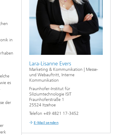
schen
onik in
Vorhaben
Lara-Lisanne Evers
Marketing & Kommunikation | Messe-
und Webauftritt, Interne
elche
Kommunikation
wie es
Fraunhofer-Institut für
e
Siliziumtechnologie ISIT
,
Fraunhoferstraße 1
se der
25524 Itzehoe
Telefon +49 4821 17-3452
E-Mail senden
er
werk