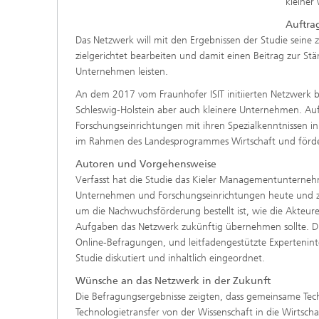
kleiner
Auftra
Das Netzwerk will mit den Ergebnissen der Studie seine 
zielgerichtet bearbeiten und damit einen Beitrag zur St
Unternehmen leisten.
An dem 2017 vom Fraunhofer ISIT initiierten Netzwerk be
Schleswig-Holstein aber auch kleinere Unternehmen. Auf
Forschungseinrichtungen mit ihren Spezialkenntnissen in
im Rahmen des Landesprogrammes Wirtschaft und förde
Autoren und Vorgehensweise
Verfasst hat die Studie das Kieler Managementunterne
Unternehmen und Forschungseinrichtungen heute und zu
um die Nachwuchsförderung bestellt ist, wie die Akteur
Aufgaben das Netzwerk zukünftig übernehmen sollte. Die
Online-Befragungen, und leitfadengestützte Expertenin
Studie diskutiert und inhaltlich eingeordnet.
Wünsche an das Netzwerk in der Zukunft
Die Befragungsergebnisse zeigten, dass gemeinsame Tec
Technologietransfer von der Wissenschaft in die Wirtsc