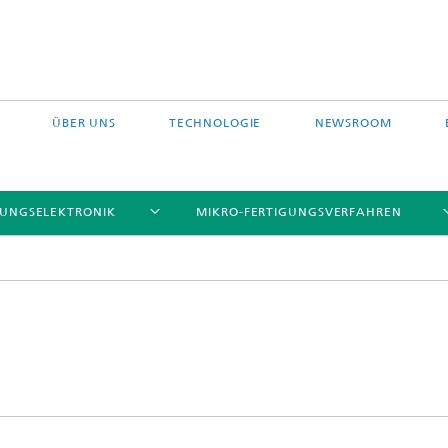
ÜBER UNS
TECHNOLOGIE
NEWSROOM
TUNGSELEKTRONIK
MIKRO-FERTIGUNGSVERFAHREN
etze
izium Technologieplattform
Modulintegration
Chip Size Packaging