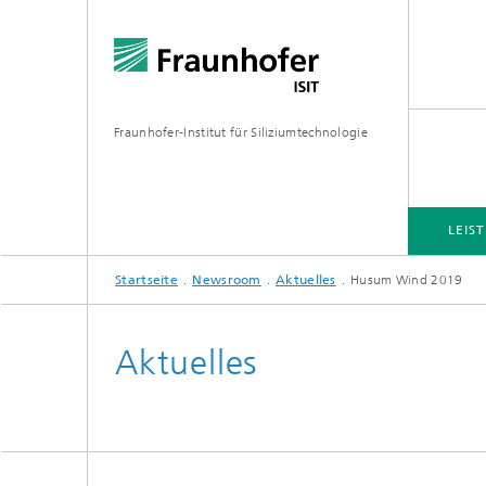
Fraunhofer-Institut für Siliziumtechnologie
LEIS
Startseite
Newsroom
Aktuelles
Husum Wind 2019
LEISTUNGSELEKTRONIK
MIKRO-FERTIGUNGSVERFAHREN
MEMS-ANWENDUNGEN
FAB-SH
Aktuelles
Wafer-Level Packaging
Hybridn
Polysil
3D-Glasfließ-Technologie