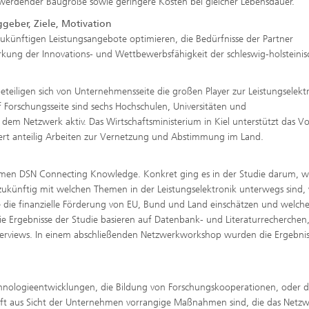
 werdender Baugröße sowie geringere Kosten bei gleicher Lebensdauer.
ggeber, Ziele, Motivation
zukünftigen Leistungsangebote optimieren, die Bedürfnisse der Partner
ärkung der Innovations- und Wettbewerbsfähigkeit der schleswig-holsteini
teiligen sich von Unternehmensseite die großen Player zur Leistungselektr
 Forschungsseite sind sechs Hochschulen, Universitäten und
 dem Netzwerk aktiv. Das Wirtschaftsministerium in Kiel unterstützt das 
rt anteilig Arbeiten zur Vernetzung und Abstimmung im Land.
hmen DSN Connecting Knowledge. Konkret ging es in der Studie darum, w
künftig mit welchen Themen in der Leistungselektronik unterwegs sind, 
e die finanzielle Förderung von EU, Bund und Land einschätzen und welch
 Ergebnisse der Studie basieren auf Datenbank- und Literaturrecherchen
terviews. In einem abschließenden Netzwerkworkshop wurden die Ergebnis
hnologieentwicklungen, die Bildung von Forschungskooperationen, oder d
haft aus Sicht der Unternehmen vorrangige Maßnahmen sind, die das Netz