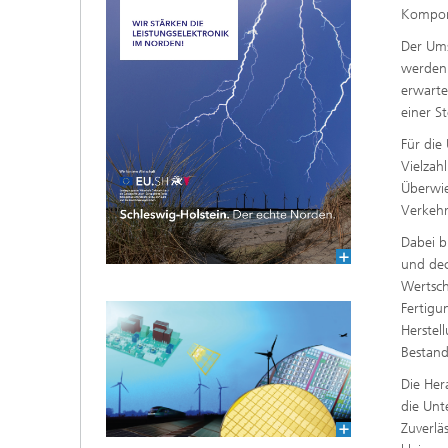
Kompone
Der Ums
werden 
erwarte
einer S
Für die
Vielzah
Überwie
Verkehr
Dabei b
und dec
Wertsch
Fertigu
Herstel
Bestandt
Die Her
die Unt
Zuverlä