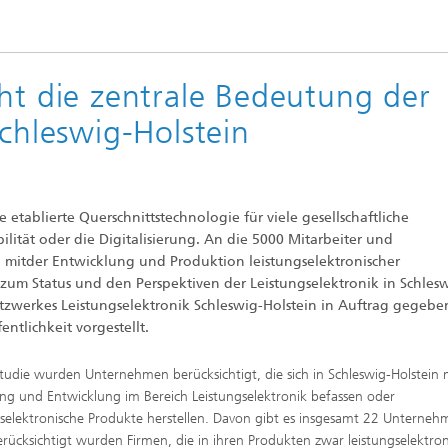
nergie-Konverter
Testwafer und Substrate
Qualität und Zuverlässigkeit
ht die zentrale Bedeutung der
Applikationszentrum für
Schleswig-Holstein
Prozesstechnik in der
Baugruppenfertigung
e etablierte Querschnittstechnologie für viele gesellschaftliche
ität oder die Digitalisierung. An die 5000 Mitarbeiter und
h mitder Entwicklung und Produktion leistungselektronischer
um Status und den Perspektiven der Leistungselektronik in Schles
etzwerkes Leistungselektronik Schleswig-Holstein in Auftrag gegebe
ntlichkeit vorgestellt.
Studie wurden Unternehmen berücksichtigt, die sich in Schleswig-Holstein 
ng und Entwicklung im Bereich Leistungselektronik befassen oder
gselektronische Produkte herstellen. Davon gibt es insgesamt 22 Unterneh
erücksichtigt wurden Firmen, die in ihren Produkten zwar leistungselektro