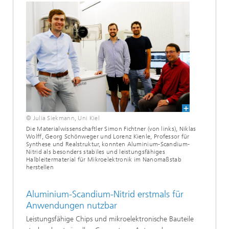
© Julia Siekmann, Uni Kiel
Die Materialwissenschaftler Simon Fichtner (von links), Niklas
Wolff, Georg Schönweger und Lorenz Kienle, Professor für
Synthese und Realstruktur, konnten Aluminium-Scandium-
Nitrid als besonders stabiles und leistungsfähiges
Halbleitermaterial für Mikroelektronik im Nanomaßstab
herstellen
Aluminium-Scandium-Nitrid erstmals für
Anwendungen nutzbar
Leistungsfähige Chips und mikroelektronische Bauteile