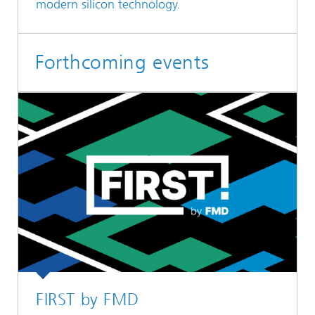
modern silicon technology.
Forthcoming events
FIRST by FMD