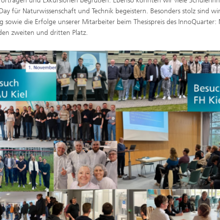
 Vorträgen und Exkursionen begrüßen. Ebenso konnten wir viele Schülerin
ay für Naturwissenschaft und Technik begeistern. Besonders stolz sind wi
sowie die Erfolge unserer Mitarbeiter beim Thesispreis des InnoQuarter: 
den zweiten und dritten Platz.