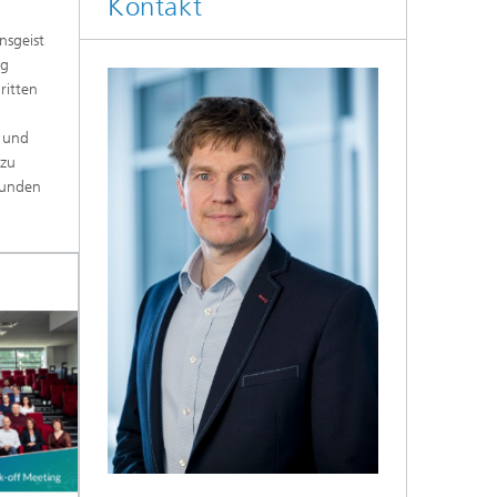
Kontakt
nsgeist
ng
ritten
n und
 zu
Kunden