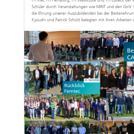
FH Kiel, FH Flensburg, FH Westküste und TH Lübeck bei
Schüler durch Veranstaltungen wie MINT und den Girls’ D
die Ehrung unserer Auszubildenden bei der Bestenehrung 
Kyoushi und Patrick Schütt belegten mit ihren Arbeiten 