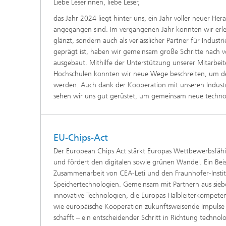
Liebe Leserinnen, liebe Leser,
das Jahr 2024 liegt hinter uns, ein Jahr voller neuer He
angegangen sind. Im vergangenen Jahr konnten wir erleb
glänzt, sondern auch als verlässlicher Partner für Industr
geprägt ist, haben wir gemeinsam große Schritte nach v
ausgebaut. Mithilfe der Unterstützung unserer Mitarbei
Hochschulen konnten wir neue Wege beschreiten, um d
werden. Auch dank der Kooperation mit unseren Indust
sehen wir uns gut gerüstet, um gemeinsam neue technol
EU-Chips-Act
Der European Chips Act stärkt Europas Wettbewerbsfähigk
und fördert den digitalen sowie grünen Wandel. Ein Beisp
Zusammenarbeit von CEA-Leti und den Fraunhofer-Institut
Speichertechnologien. Gemeinsam mit Partnern aus sieb
innovative Technologien, die Europas Halbleiterkompeten
wie europäische Kooperation zukunftsweisende Impulse 
schafft – ein entscheidender Schritt in Richtung technol