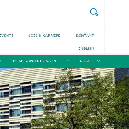
EVENTS
JOBS & KARRIERE
KONTAKT
ENGLISH
MEMS-ANWENDUNGEN
FAB-SH
[X]
[X]
[X]
[X]