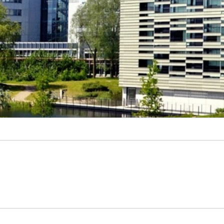
nergie-Konverter
Testwafer und Substrate
Qualität und Zuverlässigkeit
Applikationszentrum für
Prozesstechnik in der
Baugruppenfertigung