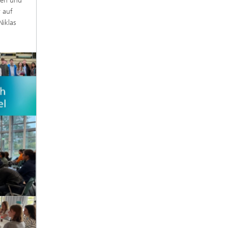
nen und
r auf
Niklas